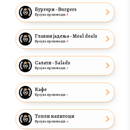
Бургери - Burgers
Број на производи:
8
Главни јадења - Meal deals
Број на производи:
8
Салати - Salads
Број на производи:
3
Кафе
Број на производи:
7
Топли напитоци
Број на производи:
4