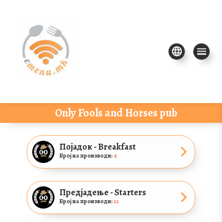
Only Fools and Horses pub
Појадок - Breakfast
Број на производи:
4
Предјадење - Starters
Број на производи:
12