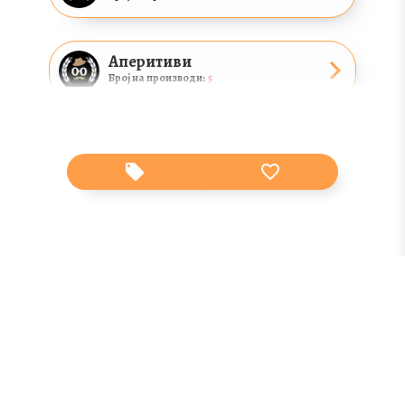
Аперитиви
Број на производи:
5
Коктели
Број на производи:
1